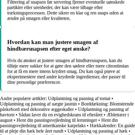
Filtrering af snapsen før servering fjerner eventuelle uønskede
partikler eller urenheder, der kan være tilbage efter
trækningsprocessen. Dette sikrer en klar og ren snaps uden at
ændre på smagen eller kvaliteten.
Hvordan kan man justere smagen af
hindbærsnapsen efter eget ønske?
Hvis du ønsker at justere smagen af hindbærsnapsen, kan du
tilføje mere sukker for at gøre den sødere eller mere citrontimian
for at få en mere intens krydret smag. Du kan også prøve at
eksperimentere med andre krydrede ingredienser, der passer til
dine personlige præferencer.
Andre populære artikler:
Udplantning og pasning af tomat
•
Udplantning og pasning af uægte jasmin
•
Borddækning: Blomstrende
påskebord med dekorative æggeskaller
•
Udplantning og pasning af
havtorn
•
Sådan laver du en evighedskrans til efteråret
•
Æbletræer i
august
•
Hent din pasningsvejledning til lemminger
•
Hent din
pasningsvejledning til amerikanske karpelaks
•
Hækkalender: En guide
til at pleje din hæk hele året rundt
•
Udplantning og pasning af hæk
•