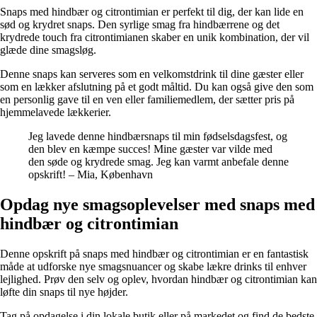
Snaps med hindbær og citrontimian er perfekt til dig, der kan lide en
sød og krydret snaps. Den syrlige smag fra hindbærrene og det
krydrede touch fra citrontimianen skaber en unik kombination, der vil
glæde dine smagsløg.
Denne snaps kan serveres som en velkomstdrink til dine gæster eller
som en lækker afslutning på et godt måltid. Du kan også give den som
en personlig gave til en ven eller familiemedlem, der sætter pris på
hjemmelavede lækkerier.
Jeg lavede denne hindbærsnaps til min fødselsdagsfest, og
den blev en kæmpe succes! Mine gæster var vilde med
den søde og krydrede smag. Jeg kan varmt anbefale denne
opskrift! – Mia, København
Opdag nye smagsoplevelser med snaps med
hindbær og citrontimian
Denne opskrift på snaps med hindbær og citrontimian er en fantastisk
måde at udforske nye smagsnuancer og skabe lækre drinks til enhver
lejlighed. Prøv den selv og oplev, hvordan hindbær og citrontimian kan
løfte din snaps til nye højder.
Tag på opdagelse i din lokale butik eller på markedet og find de bedste