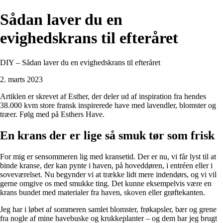
Sådan laver du en
evighedskrans til efteråret
DIY – Sådan laver du en evighedskrans til efteråret
2. marts 2023
Artiklen er skrevet af Esther, der deler ud af inspiration fra hendes
38.000 kvm store fransk inspirerede have med lavendler, blomster og
træer. Følg med på Esthers Have.
En krans der er lige så smuk tør som frisk
For mig er sensommeren lig med kransetid. Der er nu, vi får lyst til at
binde kranse, der kan pynte i haven, på hoveddøren, i entréen eller i
soveværelset. Nu begynder vi at trække lidt mere indendørs, og vi vil
gerne omgive os med smukke ting. Det kunne eksempelvis være en
krans bundet med materialer fra haven, skoven eller grøftekanten.
Jeg har i løbet af sommeren samlet blomster, frøkapsler, bær og grene
fra nogle af mine havebuske og krukkeplanter – og dem har jeg brugt