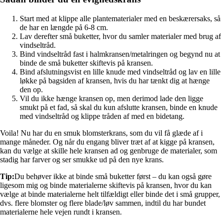
Start med at klippe alle plantematerialer med en beskærersaks, så
de har en længde på 6-8 cm.
Lav derefter små buketter, hvor du samler materialer med brug af
vindseltråd.
Bind vindseltråd fast i halmkransen/metalringen og begynd nu at
binde de små buketter skiftevis på kransen.
Bind afslutningsvist en lille knude med vindseltråd og lav en lille
løkke på bagsiden af kransen, hvis du har tænkt dig at hænge
den op.
Vil du ikke hænge kransen op, men derimod lade den ligge
smukt på et fad, så skal du kun afslutte kransen, binde en knude
med vindseltråd og klippe tråden af med en bidetang.
Voila! Nu har du en smuk blomsterkrans, som du vil få glæde af i
mange måneder. Og når du engang bliver træt af at kigge på kransen,
kan du vælge at skille hele kransen ad og genbruge de materialer, som
stadig har farver og ser smukke ud på den nye krans.
Tip:
Du behøver ikke at binde små buketter først – du kan også gøre
ligesom mig og binde materialerne skiftevis på kransen, hvor du kan
vælge at binde materialerne helt tilfældigt eller binde det i små grupper,
dvs. flere blomster og flere blade/løv sammen, indtil du har bundet
materialerne hele vejen rundt i kransen.