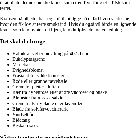
til at binde denne smukke krans, som er en fryd for øjet – frisk som
tørret.
Kransen på billedet har jeg haft til at ligge på et fad i vores udestue,
hvor den fik lov at tørre smukt ind. Hvis du også vil binde en lignende
krans, som kan pynte i dit hjem, kan du følge denne vejledning.
Det skal du bruge
Halmkrans eller metalring på 40-50 cm
Eukalyptusgrene
Mariebær
Evighedsblomst
Frøstand fra vilde blomster
Røde eller grønne rævehæle
Grene fra pletter i luften
Bær fra hybenrose eller andre vildroser og buske
Blomster fra russisk salvie
Grene fra karryplante eller lavendler
Blade fra sølvfarvet cinerarie
Vindseltråd
Bidetang
Beskæresaks
Sådan binder du en evighedskrans