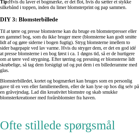
Tip:
Hvis du laver et bogmærke, er det flot, hvis du sætter et stykke
silkebånd i toppen, inden du limer blomsterprint og pap sammen.
DIY 3: Blomsterbillede
Til at tørre og presse blomsterne kan du bruge en blomsterpresser eller
en gammel bog, som du ikke bruger mere (blomsterne kan godt smitte
lidt af og gøre siderne i bogen fugtig). Stryg blomsterne imellem to
sider bagepapir ved lav varme. Hvis du stryger dem, er det en god idé
at presse blomsterne i en bog først i ca. 1 døgns tid, så er de hurtigere
om at tørre ved strygning. Efter tørring og presning er blomsterne lidt
skrøbelige, så tag dem forsigtigt ud og put dem i en billederamme med
glas.
Blomsterbilledet, kortet og bogmærket kan bruges som en personlig
gave til en ven eller familiemedlem, eller de kan lyse op hos dig selv på
en gråvejrsdag. Lad din kreativitet blomstre og skab smukke
blomsterkreationer med forårsblomster fra haven.
Ofte stillede spørgsmål