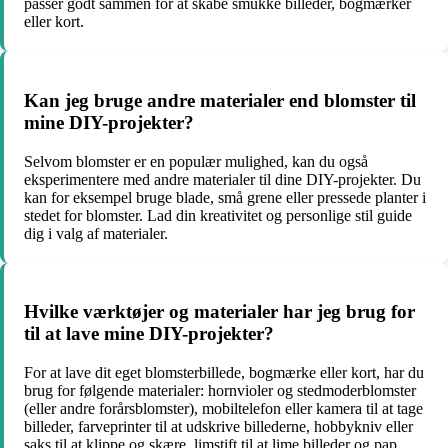
passer godt sammen for at skabe smukke billeder, bogmærker
eller kort.
Kan jeg bruge andre materialer end blomster til
mine DIY-projekter?
Selvom blomster er en populær mulighed, kan du også
eksperimentere med andre materialer til dine DIY-projekter. Du
kan for eksempel bruge blade, små grene eller pressede planter i
stedet for blomster. Lad din kreativitet og personlige stil guide
dig i valg af materialer.
Hvilke værktøjer og materialer har jeg brug for
til at lave mine DIY-projekter?
For at lave dit eget blomsterbillede, bogmærke eller kort, har du
brug for følgende materialer: hornvioler og stedmoderblomster
(eller andre forårsblomster), mobiltelefon eller kamera til at tage
billeder, farveprinter til at udskrive billederne, hobbykniv eller
saks til at klippe og skære, limstift til at lime billeder og pap