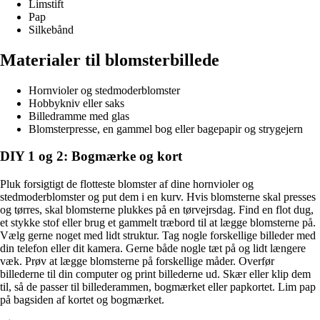
Limstift
Pap
Silkebånd
Materialer til blomsterbillede
Hornvioler og stedmoderblomster
Hobbykniv eller saks
Billedramme med glas
Blomsterpresse, en gammel bog eller bagepapir og strygejern
DIY 1 og 2: Bogmærke og kort
Pluk forsigtigt de flotteste blomster af dine hornvioler og
stedmoderblomster og put dem i en kurv. Hvis blomsterne skal presses
og tørres, skal blomsterne plukkes på en tørvejrsdag. Find en flot dug,
et stykke stof eller brug et gammelt træbord til at lægge blomsterne på.
Vælg gerne noget med lidt struktur. Tag nogle forskellige billeder med
din telefon eller dit kamera. Gerne både nogle tæt på og lidt længere
væk. Prøv at lægge blomsterne på forskellige måder. Overfør
billederne til din computer og print billederne ud. Skær eller klip dem
til, så de passer til billederammen, bogmærket eller papkortet. Lim pap
på bagsiden af kortet og bogmærket.