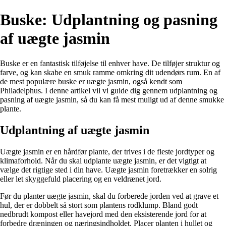
Buske: Udplantning og pasning
af uægte jasmin
Buske er en fantastisk tilføjelse til enhver have. De tilføjer struktur og
farve, og kan skabe en smuk ramme omkring dit udendørs rum. En af
de mest populære buske er uægte jasmin, også kendt som
Philadelphus. I denne artikel vil vi guide dig gennem udplantning og
pasning af uægte jasmin, så du kan få mest muligt ud af denne smukke
plante.
Udplantning af uægte jasmin
Uægte jasmin er en hårdfør plante, der trives i de fleste jordtyper og
klimaforhold. Når du skal udplante uægte jasmin, er det vigtigt at
vælge det rigtige sted i din have. Uægte jasmin foretrækker en solrig
eller let skyggefuld placering og en veldrænet jord.
Før du planter uægte jasmin, skal du forberede jorden ved at grave et
hul, der er dobbelt så stort som plantens rodklump. Bland godt
nedbrudt kompost eller havejord med den eksisterende jord for at
forbedre dræningen og næringsindholdet. Placer planten i hullet og