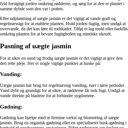
fyld forsigtigt jorden omkring rødderne, og sørg for at den er plantet i
samme dybde som den var i potten.
Efter udplantning af uægte jasmin er det vigtigt at vande godt og
regelmæssigt for at etablere planten. Hold jorden fugtig, men undgå at
overvande, da det kan føre til rodskader. Tilføj et lag muld eller barkflis
omkring planten for at bevare fugtigheden og mindske ukrudt.
Pasning af uægte jasmin
For at sikre en sund og frodig uægte jasmin er det vigtigt at give den
den rette pleje. Her er nogle vigtige punkter at huske på:
Vanding:
Uægte jasmin har brug for regelmæssig vanding, især i tørre perioder.
Vand dybt og grundigt for at sikre, at rødderne får nok fugt. Undgå at
vande direkte på bladene for at forhindre sygdomme.
Gødning:
Gødning kan hjælpe med at fremme vækst og blomstring af uægte
jasmin. Brug en organisk gødning eller en specialiseret busk-gødning i
henhold til producentens anvisninger. Påfør gødningen om foråret og