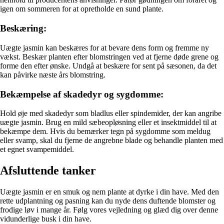
igen om sommeren for at opretholde en sund plante.
Beskæring:
Uægte jasmin kan beskæres for at bevare dens form og fremme ny
vækst. Beskær planten efter blomstringen ved at fjerne døde grene og
forme den efter ønske. Undgå at beskære for sent på sæsonen, da det
kan påvirke næste års blomstring.
Bekæmpelse af skadedyr og sygdomme:
Hold øje med skadedyr som bladlus eller spindemider, der kan angribe
uægte jasmin. Brug en mild sæbeopløsning eller et insektmiddel til at
bekæmpe dem. Hvis du bemærker tegn på sygdomme som meldug
eller svamp, skal du fjerne de angrebne blade og behandle planten med
et egnet svampemiddel.
Afsluttende tanker
Uægte jasmin er en smuk og nem plante at dyrke i din have. Med den
rette udplantning og pasning kan du nyde dens duftende blomster og
frodige løv i mange år. Følg vores vejledning og glæd dig over denne
vidunderlige busk i din have.