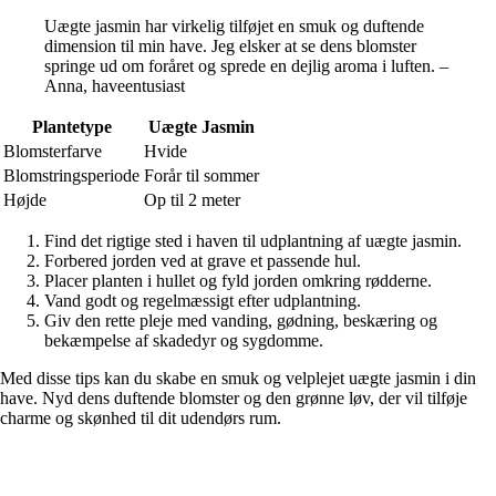
Uægte jasmin har virkelig tilføjet en smuk og duftende
dimension til min have. Jeg elsker at se dens blomster
springe ud om foråret og sprede en dejlig aroma i luften. –
Anna, haveentusiast
Plantetype
Uægte Jasmin
Blomsterfarve
Hvide
Blomstringsperiode
Forår til sommer
Højde
Op til 2 meter
Find det rigtige sted i haven til udplantning af uægte jasmin.
Forbered jorden ved at grave et passende hul.
Placer planten i hullet og fyld jorden omkring rødderne.
Vand godt og regelmæssigt efter udplantning.
Giv den rette pleje med vanding, gødning, beskæring og
bekæmpelse af skadedyr og sygdomme.
Med disse tips kan du skabe en smuk og velplejet uægte jasmin i din
have. Nyd dens duftende blomster og den grønne løv, der vil tilføje
charme og skønhed til dit udendørs rum.