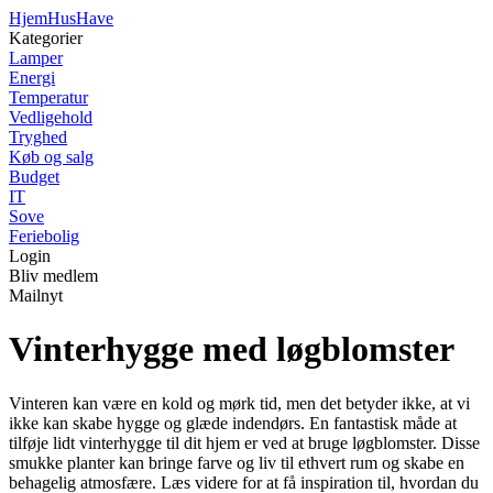
Hjem
HusHave
Kategorier
Lamper
Energi
Temperatur
Vedligehold
Tryghed
Køb og salg
Budget
IT
Sove
Feriebolig
Login
Bliv medlem
Mailnyt
Vinterhygge med løgblomster
Vinteren kan være en kold og mørk tid, men det betyder ikke, at vi
ikke kan skabe hygge og glæde indendørs. En fantastisk måde at
tilføje lidt vinterhygge til dit hjem er ved at bruge løgblomster. Disse
smukke planter kan bringe farve og liv til ethvert rum og skabe en
behagelig atmosfære. Læs videre for at få inspiration til, hvordan du