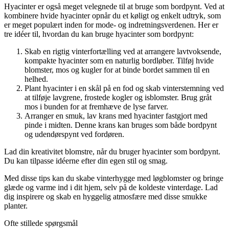
Hyacinter er også meget velegnede til at bruge som bordpynt. Ved at
kombinere hvide hyacinter opnår du et køligt og enkelt udtryk, som
er meget populært inden for mode- og indretningsverdenen. Her er
tre idéer til, hvordan du kan bruge hyacinter som bordpynt:
Skab en rigtig vinterfortælling ved at arrangere lavtvoksende,
kompakte hyacinter som en naturlig bordløber. Tilføj hvide
blomster, mos og kugler for at binde bordet sammen til en
helhed.
Plant hyacinter i en skål på en fod og skab vinterstemning ved
at tilføje lavgrene, frostede kogler og isblomster. Brug gråt
mos i bunden for at fremhæve de lyse farver.
Arranger en smuk, lav krans med hyacinter fastgjort med
pinde i midten. Denne krans kan bruges som både bordpynt
og udendørspynt ved fordøren.
Lad din kreativitet blomstre, når du bruger hyacinter som bordpynt.
Du kan tilpasse idéerne efter din egen stil og smag.
Med disse tips kan du skabe vinterhygge med løgblomster og bringe
glæde og varme ind i dit hjem, selv på de koldeste vinterdage. Lad
dig inspirere og skab en hyggelig atmosfære med disse smukke
planter.
Ofte stillede spørgsmål