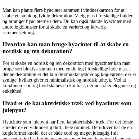
Man kan plante flere hyacinter sammen i vindueskarmen for at
skabe en smuk og fyldig dekoration. Vælg glas i forskellige højder
og arranger hyacinterne i dem. Du kan også blande hyacinter med
andre løgblomster for at skabe en varieret og farverig
sammensætning.
Hvordan kan man bruge hyacinter til at skabe en
nordisk og ren dekoration?
For at skabe en nordisk og ren dekoration med hyacinter kan man
bruge sort bloklys sammen med enkle løg i forskellige høje glas. I
denne dekoration er det kun de smukke rødder og koglegrene, der er
synlige, hvilket giver et minimalistisk og nordisk udtryk. Ved at
kombinere sort og hvid skabes en kontrast, der udstråler elegance og
enkelthed.
Hvad er de karakteristiske træk ved hyacinter som
julepynt?
Hyacinter som julepynt har flere karakteristiske træk. For det første
spreder de en vidunderlig duft i hele rummet. Derudover har de en
kugleformet knold, der er både cool og meget juleagtig i sit
udseende. Ved at bruge hyacinter som julepynt kan man skabe en