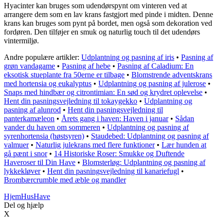
Hyacinter kan bruges som udendørspynt om vinteren ved at
arrangere dem som en lav krans fastgjort med pinde i midten. Denne
krans kan bruges som pynt på bordet, men også som dekoration ved
fordøren. Den tilføjer en smuk og naturlig touch til det udendørs
vintermiljø.
Andre populære artikler:
Udplantning og pasning af iris
•
Pasning af
grøn vandagame
•
Pasning af hebe
•
Pasning af Caladium: En
eksotisk stueplante fra 50erne er tilbage
•
Blomstrende adventskrans
med hortensia og eukalyptus
•
Udplantning og pasning af julerose
•
Snaps med hindbær og citrontimian: En sød og krydret oplevelse
•
Hent din pasningsvejledning til tokaygekko
•
Udplantning og
pasning af alunrod
•
Hent din pasningsvejledning til
panterkamæleon
•
Årets gang i haven: Haven i januar
•
Sådan
vander du haven om sommeren
•
Udplantning og pasning af
syrenhortensia (høstsyren)
•
Staudebed: Udplantning og pasning af
valmuer
•
Naturlig julekrans med flere funktioner
•
Lær hunden at
gå pænt i snor
•
14 Historiske Roser: Smukke og Duftende
Haveroser til Din Have
•
Blomsterløg: Udplantning og pasning af
lykkekløver
•
Hent din pasningsvejledning til kanariefugl
•
Brombærcrumble med æble og mandler
Hjem
HusHave
Del og hjælp
X