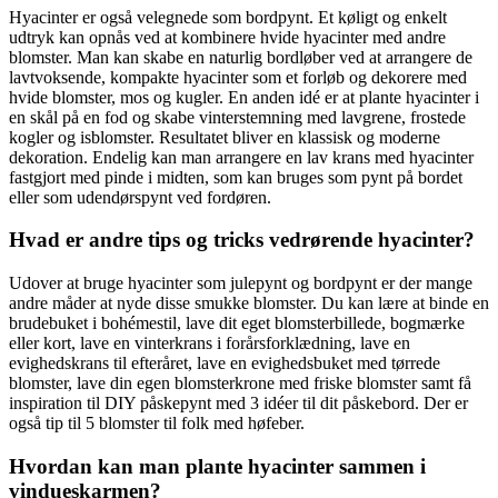
Hyacinter er også velegnede som bordpynt. Et køligt og enkelt
udtryk kan opnås ved at kombinere hvide hyacinter med andre
blomster. Man kan skabe en naturlig bordløber ved at arrangere de
lavtvoksende, kompakte hyacinter som et forløb og dekorere med
hvide blomster, mos og kugler. En anden idé er at plante hyacinter i
en skål på en fod og skabe vinterstemning med lavgrene, frostede
kogler og isblomster. Resultatet bliver en klassisk og moderne
dekoration. Endelig kan man arrangere en lav krans med hyacinter
fastgjort med pinde i midten, som kan bruges som pynt på bordet
eller som udendørspynt ved fordøren.
Hvad er andre tips og tricks vedrørende hyacinter?
Udover at bruge hyacinter som julepynt og bordpynt er der mange
andre måder at nyde disse smukke blomster. Du kan lære at binde en
brudebuket i bohémestil, lave dit eget blomsterbillede, bogmærke
eller kort, lave en vinterkrans i forårsforklædning, lave en
evighedskrans til efteråret, lave en evighedsbuket med tørrede
blomster, lave din egen blomsterkrone med friske blomster samt få
inspiration til DIY påskepynt med 3 idéer til dit påskebord. Der er
også tip til 5 blomster til folk med høfeber.
Hvordan kan man plante hyacinter sammen i
vindueskarmen?