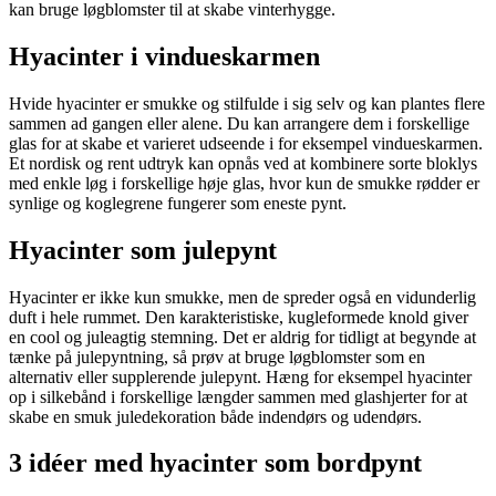
kan bruge løgblomster til at skabe vinterhygge.
Hyacinter i vindueskarmen
Hvide hyacinter er smukke og stilfulde i sig selv og kan plantes flere
sammen ad gangen eller alene. Du kan arrangere dem i forskellige
glas for at skabe et varieret udseende i for eksempel vindueskarmen.
Et nordisk og rent udtryk kan opnås ved at kombinere sorte bloklys
med enkle løg i forskellige høje glas, hvor kun de smukke rødder er
synlige og koglegrene fungerer som eneste pynt.
Hyacinter som julepynt
Hyacinter er ikke kun smukke, men de spreder også en vidunderlig
duft i hele rummet. Den karakteristiske, kugleformede knold giver
en cool og juleagtig stemning. Det er aldrig for tidligt at begynde at
tænke på julepyntning, så prøv at bruge løgblomster som en
alternativ eller supplerende julepynt. Hæng for eksempel hyacinter
op i silkebånd i forskellige længder sammen med glashjerter for at
skabe en smuk juledekoration både indendørs og udendørs.
3 idéer med hyacinter som bordpynt