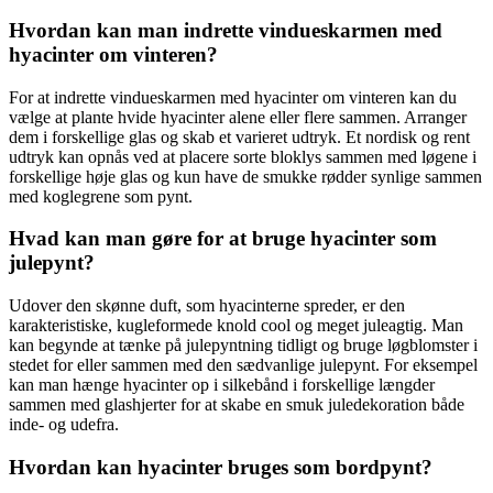
Hvordan kan man indrette vindueskarmen med
hyacinter om vinteren?
For at indrette vindueskarmen med hyacinter om vinteren kan du
vælge at plante hvide hyacinter alene eller flere sammen. Arranger
dem i forskellige glas og skab et varieret udtryk. Et nordisk og rent
udtryk kan opnås ved at placere sorte bloklys sammen med løgene i
forskellige høje glas og kun have de smukke rødder synlige sammen
med koglegrene som pynt.
Hvad kan man gøre for at bruge hyacinter som
julepynt?
Udover den skønne duft, som hyacinterne spreder, er den
karakteristiske, kugleformede knold cool og meget juleagtig. Man
kan begynde at tænke på julepyntning tidligt og bruge løgblomster i
stedet for eller sammen med den sædvanlige julepynt. For eksempel
kan man hænge hyacinter op i silkebånd i forskellige længder
sammen med glashjerter for at skabe en smuk juledekoration både
inde- og udefra.
Hvordan kan hyacinter bruges som bordpynt?