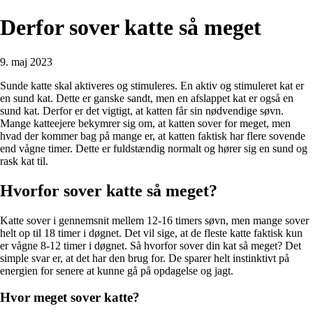
Derfor sover katte så meget
9. maj 2023
Sunde katte skal aktiveres og stimuleres. En aktiv og stimuleret kat er
en sund kat. Dette er ganske sandt, men en afslappet kat er også en
sund kat. Derfor er det vigtigt, at katten får sin nødvendige søvn.
Mange katteejere bekymrer sig om, at katten sover for meget, men
hvad der kommer bag på mange er, at katten faktisk har flere sovende
end vågne timer. Dette er fuldstændig normalt og hører sig en sund og
rask kat til.
Hvorfor sover katte så meget?
Katte sover i gennemsnit mellem 12-16 timers søvn, men mange sover
helt op til 18 timer i døgnet. Det vil sige, at de fleste katte faktisk kun
er vågne 8-12 timer i døgnet. Så hvorfor sover din kat så meget? Det
simple svar er, at det har den brug for. De sparer helt instinktivt på
energien for senere at kunne gå på opdagelse og jagt.
Hvor meget sover katte?