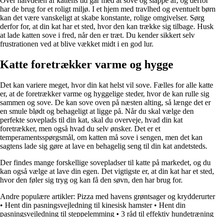
Over halvdelen af kattens tid går med at sove og slappe af, og derfor
har de brug for et roligt miljø. I et hjem med travlhed og eventuelt børn
kan det være vanskeligt at skabe konstante, rolige omgivelser. Sørg
derfor for, at din kat har et sted, hvor den kan trække sig tilbage. Husk
at lade katten sove i fred, når den er træt. Du kender sikkert selv
frustrationen ved at blive vækket midt i en god lur.
Katte foretrækker varme og hygge
Det kan variere meget, hvor din kat helst vil sove. Fælles for alle katte
er, at de foretrækker varme og hyggelige steder, hvor de kan rulle sig
sammen og sove. De kan sove oven på næsten alting, så længe det er
en smule blødt og behageligt at ligge på. Når du skal vælge den
perfekte soveplads til din kat, skal du overveje, hvad din kat
foretrækker, men også hvad du selv ønsker. Det er et
temperamentsspørgsmål, om katten må sove i sengen, men det kan
sagtens lade sig gøre at lave en behagelig seng til din kat andetsteds.
Der findes mange forskellige sovepladser til katte på markedet, og du
kan også vælge at lave din egen. Det vigtigste er, at din kat har et sted,
hvor den føler sig tryg og kan få den søvn, den har brug for.
Andre populære artikler:
Pizza med havens grøntsager og krydderurter
•
Hent din pasningsvejledning til kinesisk hamster
•
Hent din
pasningsvejledning til steppelemming
•
3 råd til effektiv hundetræning