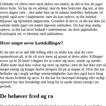
Udekatte vil oftest være mest aktive om natten, da det er her, de jager
deres bytte. Så har du en udekat, skal du ikke bekymre dig om, at den
sover dagen væk – den lader blot op til nattens bedrifter. Indekatte vil
typisk også sove i dagtimerne, men du kan opleve, at din indekat
tilpasser sig hjemmets døgnrytme. Grunden til det er, at din kat ikke på
samme måde jager om natten ligesom udekatten. Du kan dog stadig
opleve, at din kat laver ballade i nattetimerne, da dens jagtinstinkt,
fysiologisk set, er identisk med udekattens.
Hvor meget sover kattekillinger?
Er du ejer af en sød lille killing eller en ældre kat, skal du være
opmærksom på, at de vil sove mere på grund af deres alder. Killinger
sover op til 20 timer i døgnet for at vokse sig store, sunde og stærke.
Ældre katte skal ikke vokse sig store og stærke, men de har ikke nær så
meget energi og bruger derfor længere tid på at slappe af. Hvis din kat
befinder sig i nogle særlige omstændigheder, kan den også have brug
for ekstra hviletid og søvn. Er din kat for eksempel drægtig eller nyligt
opereret har den forståeligt nok brug for at samle ekstra energi i en
periode.
De behøver fred og ro