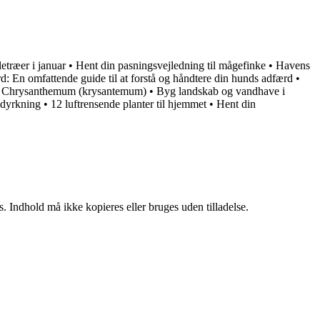
etræer i januar
•
Hent din pasningsvejledning til mågefinke
•
Havens
: En omfattende guide til at forstå og håndtere din hunds adfærd
•
f Chrysanthemum (krysantemum)
•
Byg landskab og vandhave i
 dyrkning
•
12 luftrensende planter til hjemmet
•
Hent din
. Indhold må ikke kopieres eller bruges uden tilladelse.