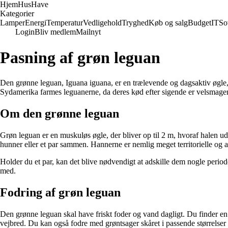
Hjem
HusHave
Kategorier
Lamper
Energi
Temperatur
Vedligehold
Tryghed
Køb og salg
Budget
IT
So
Login
Bliv medlem
Mailnyt
Pasning af grøn leguan
Den grønne leguan, Iguana iguana, er en trælevende og dagsaktiv øgle, 
Sydamerika farmes leguanerne, da deres kød efter sigende er velsmage
Om den grønne leguan
Grøn leguan er en muskuløs øgle, der bliver op til 2 m, hvoraf halen ud
hunner eller et par sammen. Hannerne er nemlig meget territorielle og 
Holder du et par, kan det blive nødvendigt at adskille dem nogle periode
med.
Fodring af grøn leguan
Den grønne leguan skal have friskt foder og vand dagligt. Du finder en s
vejbred. Du kan også fodre med grøntsager skåret i passende størrelser e