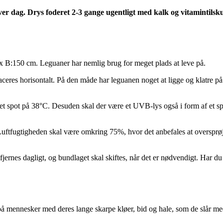
ver dag. Drys foderet 2-3 gange ugentligt med kalk og vitamintilsk
x B:150 cm. Leguaner har nemlig brug for meget plads at leve på.
laceres horisontalt. På den måde har leguanen noget at ligge og klatre p
t spot på 38°C. Desuden skal der være et UVB-lys også i form af et sp
tfugtigheden skal være omkring 75%, hvor det anbefales at oversprøjte 
 fjernes dagligt, og bundlaget skal skiftes, når det er nødvendigt. Har
å mennesker med deres lange skarpe kløer, bid og hale, som de slår med.