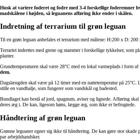
Husk at variere foderet og fodre med 3-4 forskellige foderemner h
madskålene i højden, så leguanens afføring ikke ender i skålen.
Indretning af terrarium til grøn leguan
Til en grøn leguan anbefales et terrarium med målene: H:200 x D: 200 
Terrariet indrettes med grene og stammer i forskellige tykkelser, som p
planter.
Grundtemperaturen skal være 28°C med en lokal varmeplads i form af e
dem.
Dagslængden skal være på 12 timer med en nattetemperatur på 25°C. Luf
stille en vandbalje, som fungerer som vandskål og badested.
Bundlaget kan bestå af jord, spagnum, aviser og lignede. Afføring skal
deres æg i. De kan, ligesom høns, lægge æg, som ikke er befrugtede.
Håndtering af grøn leguan
Grønne leguaner egner sig ikke til håndtering. De kan gøre stor skade p
par arbejdshandsker.