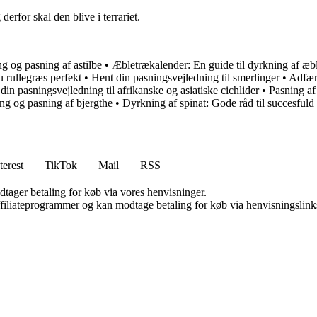
derfor skal den blive i terrariet.
g og pasning af astilbe
•
Æbletrækalender: En guide til dyrkning af æbl
 rullegræs perfekt
•
Hent din pasningsvejledning til smerlinger
•
Adfærd
din pasningsvejledning til afrikanske og asiatiske cichlider
•
Pasning a
ng og pasning af bjergthe
•
Dyrkning af spinat: Gode råd til succesfuld
terest
TikTok
Mail
RSS
dtager betaling for køb via vores henvisninger.
affiliateprogrammer og kan modtage betaling for køb via henvisningslinks