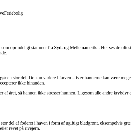
ve
Feriebolig
som oprindeligt stammer fra Syd- og Mellemamerika. Her ses de oftest i 
nde.
gør en stor del. De kan variere i farven – især hannerne kan være meget 
accepterer ikke hinanden.
r af året, så hannen ikke stresser hunnen. Ligesom alle andre krybdyr er
tor del af foderet i haven i form af ugiftigt bladgrønt, eksempelvis græ
ller revet på rivejern.