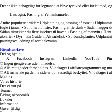
Det er ikke behageligt for leguanen at blive rørt ved eller kælet med, og 
Læs også: Pasning af Yemenkamæleon
Andre populære artikler:
Udplantning og pasning af tomat
•
Udplantnin
fugle i januar
•
Sommerblomster: Pasning af fjerdusk
•
Sådan lægger du
Sådan tiltrækker du flere insekter til haven
•
Pasning af marsvin
•
Hent 
akvariet
•
Dyr – En Guide til Akvariefisk
•
Surbundsplanter: Udplantni
pasningsvejledning til tornhalevaran
Hjem
HusHave
Del og hjælp
X
Facebook
Instagram
LinkedIn
YouTube
Pin
© Ingen gengivelse uden tilladelse.
© Alle rettigheder forbeholdes. Vi deltager i affiliateprogrammer og mo
© Alt materiale på denne side er ophavsretligt beskyttet. Vi deltager i 
Mød os
Vores historie
Det vi tror på
Teamet
Bidrag økonomisk
Lokaler
Information
Gaver til dig