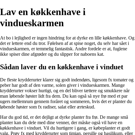
Lav en køkkenhave i
vindueskarmen
At bo i lejlighed er ingen hindring for at dyrke en lille køkkenhave. Og
det er lettere end du tror. Følelsen af at spise noget, du selv har sået i
vindueskarmen, er temmelig fantastisk. Andre fordele er at, fuglene
ikke spiser dine afgrøder og du slipper for naboens kat.
Sådan laver du en køkkenhave i vinduet
De fleste krydderurter klarer sig godt indendørs, ligesom fx tomater og
peber har godt af den varme, solen giver i vindueskarmen. Mange
krydderurter vokser hurtigt, og en del bliver tættere og smukkere når
man løbende høster lidt fra dem. Du kan også så nye frø med et par
ugers mellemrum gennem foråret og sommeren, hvis det er planter du
løbende høster som fx radiser, salat eller ærteskud.
Har du god tid, er det dejligt at dyrke planter fra frø. De mange små
planter kan du dele med dine venner, der måske også vil have en
køkkenhave i vinduet. Vil du hurtigere i gang, er købeplanter et godt
valg. Prøv fx med krydderurter som timian, persille og basilikum, eller