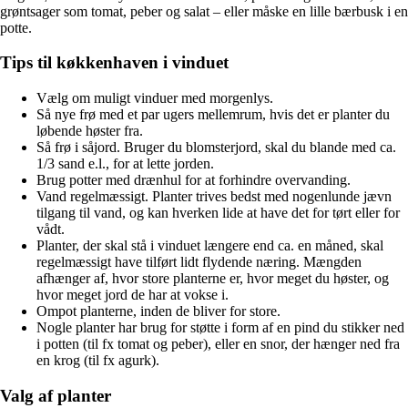
grøntsager som tomat, peber og salat – eller måske en lille bærbusk i en
potte.
Tips til køkkenhaven i vinduet
Vælg om muligt vinduer med morgenlys.
Så nye frø med et par ugers mellemrum, hvis det er planter du
løbende høster fra.
Så frø i såjord. Bruger du blomsterjord, skal du blande med ca.
1/3 sand e.l., for at lette jorden.
Brug potter med drænhul for at forhindre overvanding.
Vand regelmæssigt. Planter trives bedst med nogenlunde jævn
tilgang til vand, og kan hverken lide at have det for tørt eller for
vådt.
Planter, der skal stå i vinduet længere end ca. en måned, skal
regelmæssigt have tilført lidt flydende næring. Mængden
afhænger af, hvor store planterne er, hvor meget du høster, og
hvor meget jord de har at vokse i.
Ompot planterne, inden de bliver for store.
Nogle planter har brug for støtte i form af en pind du stikker ned
i potten (til fx tomat og peber), eller en snor, der hænger ned fra
en krog (til fx agurk).
Valg af planter