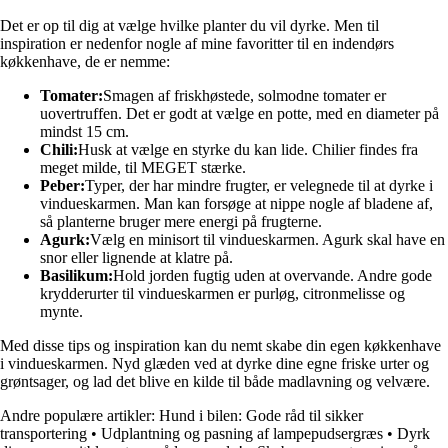
Det er op til dig at vælge hvilke planter du vil dyrke. Men til
inspiration er nedenfor nogle af mine favoritter til en indendørs
køkkenhave, de er nemme:
Tomater:
Smagen af friskhøstede, solmodne tomater er
uovertruffen. Det er godt at vælge en potte, med en diameter på
mindst 15 cm.
Chili:
Husk at vælge en styrke du kan lide. Chilier findes fra
meget milde, til MEGET stærke.
Peber:
Typer, der har mindre frugter, er velegnede til at dyrke i
vindueskarmen. Man kan forsøge at nippe nogle af bladene af,
så planterne bruger mere energi på frugterne.
Agurk:
Vælg en minisort til vindueskarmen. Agurk skal have en
snor eller lignende at klatre på.
Basilikum:
Hold jorden fugtig uden at overvande. Andre gode
krydderurter til vindueskarmen er purløg, citronmelisse og
mynte.
Med disse tips og inspiration kan du nemt skabe din egen køkkenhave
i vindueskarmen. Nyd glæden ved at dyrke dine egne friske urter og
grøntsager, og lad det blive en kilde til både madlavning og velvære.
Andre populære artikler:
Hund i bilen: Gode råd til sikker
transportering
•
Udplantning og pasning af lampepudsergræs
•
Dyrk