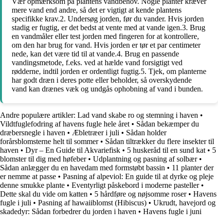
Vær opmærksom på plantens vandbehov. Nogle planter kræver
mere vand end andre, så det er vigtigt at kende plantens
specifikke krav.2. Undersøg jorden, før du vander. Hvis jorden
stadig er fugtig, er det bedst at vente med at vande igen.3. Brug
en vandmåler eller test jorden med fingeren for at kontrollere,
om den har brug for vand. Hvis jorden er tør et par centimeter
nede, kan det være tid til at vande.4. Brug en passende
vandingsmetode, f.eks. ved at hælde vand forsigtigt ved
rødderne, indtil jorden er ordentligt fugtig.5. Tjek, om planterne
har godt dræn i deres potte eller beholder, så overskydende
vand kan drænes væk og undgås ophobning af vand i bunden.
Andre populære artikler:
Lad vand skabe ro og stemning i haven
•
Vildtfuglefodring af havens fugle hele året
•
Sådan bekæmper du
dræbersnegle i haven
•
Æbletræer i juli
•
Sådan holder
forårsblomsterne helt til sommer
•
Sådan tiltrækker du flere insekter til
haven
•
Dyr – En Guide til Akvariefisk
•
5 huskeråd til en sund kat
•
5
blomster til dig med høfeber
•
Udplantning og pasning af solbær
•
Sådan anlægger du en havedam med formstøbt bassin
•
11 planter der
er nemme at passe
•
Pasning af alpeviol: En guide til at dyrke og pleje
denne smukke plante
•
Eventyrligt påskebord i moderne pasteller
•
Dette skal du vide om katten
•
5 hårdføre og nøjsomme roser
•
Havens
fugle i juli
•
Pasning af hawaiiblomst (Hibiscus)
•
Ukrudt, havejord og
skadedyr: Sådan forbedrer du jorden i haven
•
Havens fugle i juni