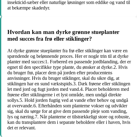
insekticid-sæber eller naturlige løsninger som eddike og vand til
at bekæmpe skadedyr.
Hvordan kan man dyrke grønne stueplanter
med succes fra frø eller stiklinger?
At dyrke grønne stueplanter fra frø eller stiklinger kan være en
spændende og belønnende proces. Her er nogle trin til at dyrke
planter med succes:1. Forbered en passende jordblanding, der er
egnet til den specifikke type plante, du ønsker at dyrke.2. Hvis
du bruger frø, placer dem på jorden efter producentens
anvisninger. Hvis du bruger stiklinger, skal du sikre dig, at
stiklingen har en sund vækstspids.3. Dæk frøene eller stiklingen
let med jord og fugt jorden med vand.4. Placer beholderen med
frøene eller stiklingerne i et lyst område, men undgå direkte
sollys.5. Hold jorden fugtig ved at vande efter behov og undgå
at overvande.6. Efterhånden som planterne vokser og udvikler
sig, skal du sørge for at give dem passende pleje som vanding,
lys og næring.7. Når planterne er tilstrækkeligt store og robuste,
kan du transplantere dem i separate beholdere eller i haven, hvis
det er relevant.