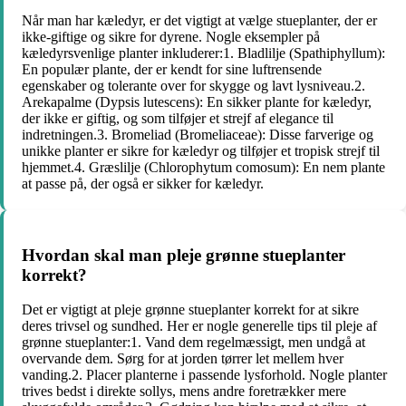
Når man har kæledyr, er det vigtigt at vælge stueplanter, der er
ikke-giftige og sikre for dyrene. Nogle eksempler på
kæledyrsvenlige planter inkluderer:1. Bladlilje (Spathiphyllum):
En populær plante, der er kendt for sine luftrensende
egenskaber og tolerante over for skygge og lavt lysniveau.2.
Arekapalme (Dypsis lutescens): En sikker plante for kæledyr,
der ikke er giftig, og som tilføjer et strejf af elegance til
indretningen.3. Bromeliad (Bromeliaceae): Disse farverige og
unikke planter er sikre for kæledyr og tilføjer et tropisk strejf til
hjemmet.4. Græslilje (Chlorophytum comosum): En nem plante
at passe på, der også er sikker for kæledyr.
Hvordan skal man pleje grønne stueplanter
korrekt?
Det er vigtigt at pleje grønne stueplanter korrekt for at sikre
deres trivsel og sundhed. Her er nogle generelle tips til pleje af
grønne stueplanter:1. Vand dem regelmæssigt, men undgå at
overvande dem. Sørg for at jorden tørrer let mellem hver
vanding.2. Placer planterne i passende lysforhold. Nogle planter
trives bedst i direkte sollys, mens andre foretrækker mere