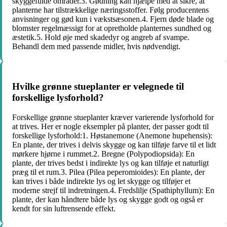
skyggefulde områder.3. Gødning kan hjælpe med at sikre, at
planterne har tilstrækkelige næringsstoffer. Følg producentens
anvisninger og gød kun i vækstsæsonen.4. Fjern døde blade og
blomster regelmæssigt for at opretholde planternes sundhed og
æstetik.5. Hold øje med skadedyr og angreb af svampe.
Behandl dem med passende midler, hvis nødvendigt.
Hvilke grønne stueplanter er velegnede til
forskellige lysforhold?
Forskellige grønne stueplanter kræver varierende lysforhold for
at trives. Her er nogle eksempler på planter, der passer godt til
forskellige lysforhold:1. Høstanemone (Anemone hupehensis):
En plante, der trives i delvis skygge og kan tilføje farve til et lidt
mørkere hjørne i rummet.2. Bregne (Polypodiopsida): En
plante, der trives bedst i indirekte lys og kan tilføje et naturligt
præg til et rum.3. Pilea (Pilea peperomioides): En plante, der
kan trives i både indirekte lys og let skygge og tilføjer et
moderne strejf til indretningen.4. Fredslilje (Spathiphyllum): En
plante, der kan håndtere både lys og skygge godt og også er
kendt for sin luftrensende effekt.