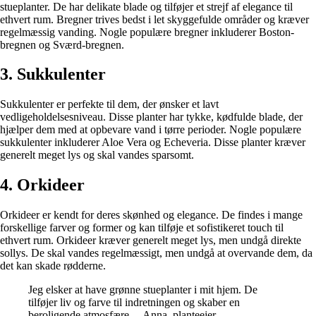
stueplanter. De har delikate blade og tilføjer et strejf af elegance til
ethvert rum. Bregner trives bedst i let skyggefulde områder og kræver
regelmæssig vanding. Nogle populære bregner inkluderer Boston-
bregnen og Sværd-bregnen.
3. Sukkulenter
Sukkulenter er perfekte til dem, der ønsker et lavt
vedligeholdelsesniveau. Disse planter har tykke, kødfulde blade, der
hjælper dem med at opbevare vand i tørre perioder. Nogle populære
sukkulenter inkluderer Aloe Vera og Echeveria. Disse planter kræver
generelt meget lys og skal vandes sparsomt.
4. Orkideer
Orkideer er kendt for deres skønhed og elegance. De findes i mange
forskellige farver og former og kan tilføje et sofistikeret touch til
ethvert rum. Orkideer kræver generelt meget lys, men undgå direkte
sollys. De skal vandes regelmæssigt, men undgå at overvande dem, da
det kan skade rødderne.
Jeg elsker at have grønne stueplanter i mit hjem. De
tilføjer liv og farve til indretningen og skaber en
beroligende atmosfære. – Anna, planteejer