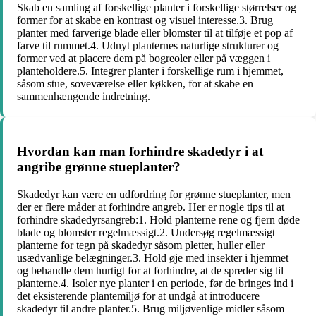
Skab en samling af forskellige planter i forskellige størrelser og
former for at skabe en kontrast og visuel interesse.3. Brug
planter med farverige blade eller blomster til at tilføje et pop af
farve til rummet.4. Udnyt planternes naturlige strukturer og
former ved at placere dem på bogreoler eller på væggen i
planteholdere.5. Integrer planter i forskellige rum i hjemmet,
såsom stue, soveværelse eller køkken, for at skabe en
sammenhængende indretning.
Hvordan kan man forhindre skadedyr i at
angribe grønne stueplanter?
Skadedyr kan være en udfordring for grønne stueplanter, men
der er flere måder at forhindre angreb. Her er nogle tips til at
forhindre skadedyrsangreb:1. Hold planterne rene og fjern døde
blade og blomster regelmæssigt.2. Undersøg regelmæssigt
planterne for tegn på skadedyr såsom pletter, huller eller
usædvanlige belægninger.3. Hold øje med insekter i hjemmet
og behandle dem hurtigt for at forhindre, at de spreder sig til
planterne.4. Isoler nye planter i en periode, før de bringes ind i
det eksisterende plantemiljø for at undgå at introducere
skadedyr til andre planter.5. Brug miljøvenlige midler såsom