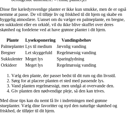
Disse fire kæledyrsvenlige planter er ikke kun smukke, men de er også
nemme at passe. De vil tilføje liv og friskhed til dit hjem og skabe en
hyggelig atmosfære. Uanset om du vælger en palmeplante, en bregne,
en sukkulent eller en orkidé, vil du ikke blive skuffet over deres
skønhed og fordelene ved at have grønne planter i dit hjem.
Plante
Lyseksponering
Vandingsbehov
Palmeplanter
Lys til medium
Jævnlig vanding
Bregner
Let skyggefuld
Regelmæssig vanding
Sukkulenter
Meget lys
Sparinglydning
Orkideer
Meget lys
Regelmæssig vanding
Vælg den plante, der passer bedst til dit rum og din livsstil.
Sørg for at placere planten et sted med passende lys.
Vand planten regelmæssigt, men undgå at overvande den.
Giv planten den nødvendige pleje, så den kan trives.
Med disse tips kan du nemt få liv i indretningen med grønne
stueplanter. Vælg dine favoritter og nyd den naturlige skønhed og
friskhed, de tilføjer til dit hjem.