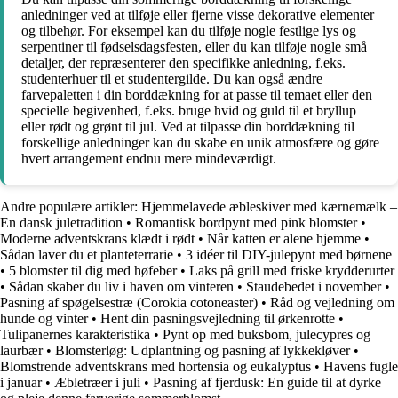
anledninger ved at tilføje eller fjerne visse dekorative elementer
og tilbehør. For eksempel kan du tilføje nogle festlige lys og
serpentiner til fødselsdagsfesten, eller du kan tilføje nogle små
detaljer, der repræsenterer den specifikke anledning, f.eks.
studenterhuer til et studentergilde. Du kan også ændre
farvepaletten i din borddækning for at passe til temaet eller den
specielle begivenhed, f.eks. bruge hvid og guld til et bryllup
eller rødt og grønt til jul. Ved at tilpasse din borddækning til
forskellige anledninger kan du skabe en unik atmosfære og gøre
hvert arrangement endnu mere mindeværdigt.
Andre populære artikler:
Hjemmelavede æbleskiver med kærnemælk –
En dansk juletradition
•
Romantisk bordpynt med pink blomster
•
Moderne adventskrans klædt i rødt
•
Når katten er alene hjemme
•
Sådan laver du et planteterrarie
•
3 idéer til DIY-julepynt med børnene
•
5 blomster til dig med høfeber
•
Laks på grill med friske krydderurter
•
Sådan skaber du liv i haven om vinteren
•
Staudebedet i november
•
Pasning af spøgelsestræ (Corokia cotoneaster)
•
Råd og vejledning om
hunde og vinter
•
Hent din pasningsvejledning til ørkenrotte
•
Tulipanernes karakteristika
•
Pynt op med buksbom, julecypres og
laurbær
•
Blomsterløg: Udplantning og pasning af lykkekløver
•
Blomstrende adventskrans med hortensia og eukalyptus
•
Havens fugle
i januar
•
Æbletræer i juli
•
Pasning af fjerdusk: En guide til at dyrke