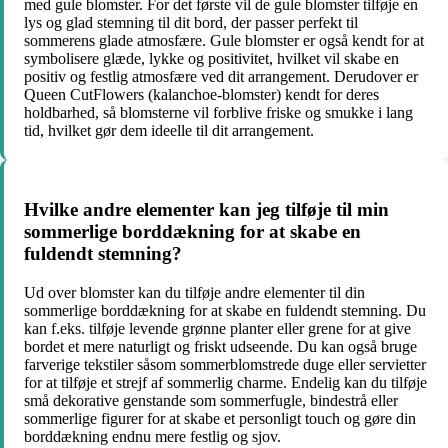
med gule blomster. For det første vil de gule blomster tilføje en
lys og glad stemning til dit bord, der passer perfekt til
sommerens glade atmosfære. Gule blomster er også kendt for at
symbolisere glæde, lykke og positivitet, hvilket vil skabe en
positiv og festlig atmosfære ved dit arrangement. Derudover er
Queen CutFlowers (kalanchoe-blomster) kendt for deres
holdbarhed, så blomsterne vil forblive friske og smukke i lang
tid, hvilket gør dem ideelle til dit arrangement.
Hvilke andre elementer kan jeg tilføje til min
sommerlige borddækning for at skabe en
fuldendt stemning?
Ud over blomster kan du tilføje andre elementer til din
sommerlige borddækning for at skabe en fuldendt stemning. Du
kan f.eks. tilføje levende grønne planter eller grene for at give
bordet et mere naturligt og friskt udseende. Du kan også bruge
farverige tekstiler såsom sommerblomstrede duge eller servietter
for at tilføje et strejf af sommerlig charme. Endelig kan du tilføje
små dekorative genstande som sommerfugle, bindestrå eller
sommerlige figurer for at skabe et personligt touch og gøre din
borddækning endnu mere festlig og sjov.