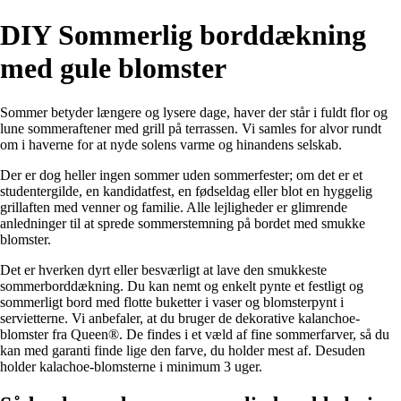
DIY Sommerlig borddækning
med gule blomster
Sommer betyder længere og lysere dage, haver der står i fuldt flor og
lune sommeraftener med grill på terrassen. Vi samles for alvor rundt
om i haverne for at nyde solens varme og hinandens selskab.
Der er dog heller ingen sommer uden sommerfester; om det er et
studentergilde, en kandidatfest, en fødseldag eller blot en hyggelig
grillaften med venner og familie. Alle lejligheder er glimrende
anledninger til at sprede sommerstemning på bordet med smukke
blomster.
Det er hverken dyrt eller besværligt at lave den smukkeste
sommerborddækning. Du kan nemt og enkelt pynte et festligt og
sommerligt bord med flotte buketter i vaser og blomsterpynt i
servietterne. Vi anbefaler, at du bruger de dekorative kalanchoe-
blomster fra Queen®. De findes i et væld af fine sommerfarver, så du
kan med garanti finde lige den farve, du holder mest af. Desuden
holder kalachoe-blomsterne i minimum 3 uger.