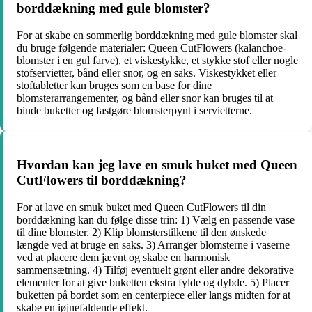
borddækning med gule blomster?
For at skabe en sommerlig borddækning med gule blomster skal
du bruge følgende materialer: Queen CutFlowers (kalanchoe-
blomster i en gul farve), et viskestykke, et stykke stof eller nogle
stofservietter, bånd eller snor, og en saks. Viskestykket eller
stoftabletter kan bruges som en base for dine
blomsterarrangementer, og bånd eller snor kan bruges til at
binde buketter og fastgøre blomsterpynt i servietterne.
Hvordan kan jeg lave en smuk buket med Queen
CutFlowers til borddækning?
For at lave en smuk buket med Queen CutFlowers til din
borddækning kan du følge disse trin: 1) Vælg en passende vase
til dine blomster. 2) Klip blomsterstilkene til den ønskede
længde ved at bruge en saks. 3) Arranger blomsterne i vaserne
ved at placere dem jævnt og skabe en harmonisk
sammensætning. 4) Tilføj eventuelt grønt eller andre dekorative
elementer for at give buketten ekstra fylde og dybde. 5) Placer
buketten på bordet som en centerpiece eller langs midten for at
skabe en iøjnefaldende effekt.