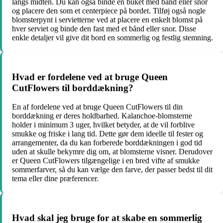
langs midten. Du kan også binde en buket med bånd eller snor
og placere den som et centerpiece på bordet. Tilføj også nogle
blomsterpynt i servietterne ved at placere en enkelt blomst på
hver serviet og binde den fast med et bånd eller snor. Disse
enkle detaljer vil give dit bord en sommerlig og festlig stemning.
Hvad er fordelene ved at bruge Queen
CutFlowers til borddækning?
En af fordelene ved at bruge Queen CutFlowers til din
borddækning er deres holdbarhed. Kalanchoe-blomsterne
holder i minimum 3 uger, hvilket betyder, at de vil forblive
smukke og friske i lang tid. Dette gør dem ideelle til fester og
arrangementer, da du kan forberede borddækningen i god tid
uden at skulle bekymre dig om, at blomsterne visner. Derudover
er Queen CutFlowers tilgængelige i en bred vifte af smukke
sommerfarver, så du kan vælge den farve, der passer bedst til dit
tema eller dine præferencer.
Hvad skal jeg bruge for at skabe en sommerlig