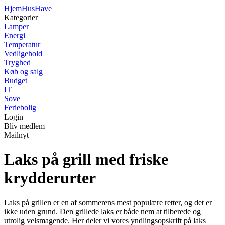
Hjem
HusHave
Kategorier
Lamper
Energi
Temperatur
Vedligehold
Tryghed
Køb og salg
Budget
IT
Sove
Feriebolig
Login
Bliv medlem
Mailnyt
Laks på grill med friske
krydderurter
Laks på grillen er en af sommerens mest populære retter, og det er
ikke uden grund. Den grillede laks er både nem at tilberede og
utrolig velsmagende. Her deler vi vores yndlingsopskrift på laks