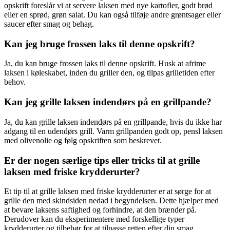
opskrift foreslår vi at servere laksen med nye kartofler, godt brød
eller en sprød, grøn salat. Du kan også tilføje andre grøntsager eller
saucer efter smag og behag.
Kan jeg bruge frossen laks til denne opskrift?
Ja, du kan bruge frossen laks til denne opskrift. Husk at afrime
laksen i køleskabet, inden du griller den, og tilpas grilletiden efter
behov.
Kan jeg grille laksen indendørs på en grillpande?
Ja, du kan grille laksen indendørs på en grillpande, hvis du ikke har
adgang til en udendørs grill. Varm grillpanden godt op, pensl laksen
med olivenolie og følg opskriften som beskrevet.
Er der nogen særlige tips eller tricks til at grille
laksen med friske krydderurter?
Et tip til at grille laksen med friske krydderurter er at sørge for at
grille den med skindsiden nedad i begyndelsen. Dette hjælper med
at bevare laksens saftighed og forhindre, at den brænder på.
Derudover kan du eksperimentere med forskellige typer
krydderurter og tilbehør for at tilpasse retten efter din smag.