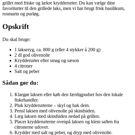
grillet med friske og lækre krydderurter. Du kan vælge dine
favoriturter til den grillede laks, men vi har brugt frisk basilikum,
rosmarin og purløg.
Opskrift
Du skal bruge:
1 lakseryg, ca. 800 g (eller 4 stykker á 200 g)
2 dl god olivenolie
Krydderurter efter smag og sæson
4 citroner
Salt og peber
Sådan gør du:
Klargør laksen eller køb den færdigpudset hos den lokale
fiskehandler.
Pluk krydderurterne – skyl og hak dem.
Pensl laksen med olivenolie på skindsiden.
Læg laksen med skindsiden nedad på grillen.
Placer krydderurterne ovenpå laksen og klem saften fra
citronerne udover.
Krydder med salt og peber, og dryp med olivenolie.