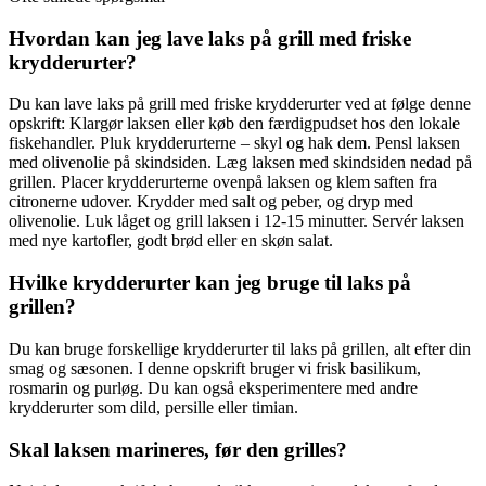
Hvordan kan jeg lave laks på grill med friske
krydderurter?
Du kan lave laks på grill med friske krydderurter ved at følge denne
opskrift: Klargør laksen eller køb den færdigpudset hos den lokale
fiskehandler. Pluk krydderurterne – skyl og hak dem. Pensl laksen
med olivenolie på skindsiden. Læg laksen med skindsiden nedad på
grillen. Placer krydderurterne ovenpå laksen og klem saften fra
citronerne udover. Krydder med salt og peber, og dryp med
olivenolie. Luk låget og grill laksen i 12-15 minutter. Servér laksen
med nye kartofler, godt brød eller en skøn salat.
Hvilke krydderurter kan jeg bruge til laks på
grillen?
Du kan bruge forskellige krydderurter til laks på grillen, alt efter din
smag og sæsonen. I denne opskrift bruger vi frisk basilikum,
rosmarin og purløg. Du kan også eksperimentere med andre
krydderurter som dild, persille eller timian.
Skal laksen marineres, før den grilles?