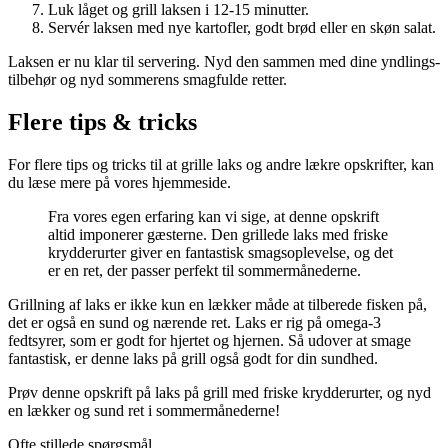
Luk låget og grill laksen i 12-15 minutter.
Servér laksen med nye kartofler, godt brød eller en skøn salat.
Laksen er nu klar til servering. Nyd den sammen med dine yndlings-
tilbehør og nyd sommerens smagfulde retter.
Flere tips & tricks
For flere tips og tricks til at grille laks og andre lækre opskrifter, kan
du læse mere på vores hjemmeside.
Fra vores egen erfaring kan vi sige, at denne opskrift
altid imponerer gæsterne. Den grillede laks med friske
krydderurter giver en fantastisk smagsoplevelse, og det
er en ret, der passer perfekt til sommermånederne.
Grillning af laks er ikke kun en lækker måde at tilberede fisken på,
det er også en sund og nærende ret. Laks er rig på omega-3
fedtsyrer, som er godt for hjertet og hjernen. Så udover at smage
fantastisk, er denne laks på grill også godt for din sundhed.
Prøv denne opskrift på laks på grill med friske krydderurter, og nyd
en lækker og sund ret i sommermånederne!
Ofte stillede spørgsmål