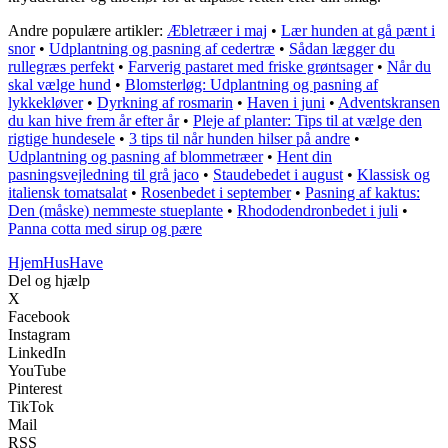
Andre populære artikler:
Æbletræer i maj
•
Lær hunden at gå pænt i
snor
•
Udplantning og pasning af cedertræ
•
Sådan lægger du
rullegræs perfekt
•
Farverig pastaret med friske grøntsager
•
Når du
skal vælge hund
•
Blomsterløg: Udplantning og pasning af
lykkekløver
•
Dyrkning af rosmarin
•
Haven i juni
•
Adventskransen
du kan hive frem år efter år
•
Pleje af planter: Tips til at vælge den
rigtige hundesele
•
3 tips til når hunden hilser på andre
•
Udplantning og pasning af blommetræer
•
Hent din
pasningsvejledning til grå jaco
•
Staudebedet i august
•
Klassisk og
italiensk tomatsalat
•
Rosenbedet i september
•
Pasning af kaktus:
Den (måske) nemmeste stueplante
•
Rhododendronbedet i juli
•
Panna cotta med sirup og pære
Hjem
HusHave
Del og hjælp
X
Facebook
Instagram
LinkedIn
YouTube
Pinterest
TikTok
Mail
RSS