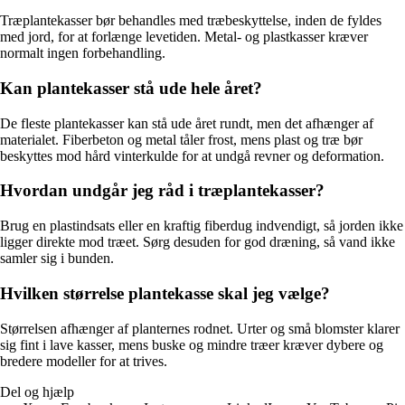
Træplantekasser bør behandles med træbeskyttelse, inden de fyldes
med jord, for at forlænge levetiden. Metal- og plastkasser kræver
normalt ingen forbehandling.
Kan plantekasser stå ude hele året?
De fleste plantekasser kan stå ude året rundt, men det afhænger af
materialet. Fiberbeton og metal tåler frost, mens plast og træ bør
beskyttes mod hård vinterkulde for at undgå revner og deformation.
Hvordan undgår jeg råd i træplantekasser?
Brug en plastindsats eller en kraftig fiberdug indvendigt, så jorden ikke
ligger direkte mod træet. Sørg desuden for god dræning, så vand ikke
samler sig i bunden.
Hvilken størrelse plantekasse skal jeg vælge?
Størrelsen afhænger af planternes rodnet. Urter og små blomster klarer
sig fint i lave kasser, mens buske og mindre træer kræver dybere og
bredere modeller for at trives.
Del og hjælp