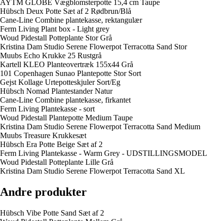
AYTM GLOBE Vægblomsterpotte 15,4 cm Taupe
Hübsch Deux Potte Sæt af 2 Rødbrun/Blå
Cane-Line Combine plantekasse, rektangulær
Ferm Living Plant box - Light grey
Woud Pidestall Potteplante Stor Grå
Kristina Dam Studio Serene Flowerpot Terracotta Sand Stor
Muubs Echo Krukke 25 Rustgrå
Kartell KLEO Planteovertræk 155x44 Grå
101 Copenhagen Sunao Plantepotte Stor Sort
Gejst Kollage Urtepotteskjuler Sort/Eg
Hübsch Nomad Plantestander Natur
Cane-Line Combine plantekasse, firkantet
Ferm Living Plantekasse - sort
Woud Pidestall Plantepotte Medium Taupe
Kristina Dam Studio Serene Flowerpot Terracotta Sand Medium
Muubs Treasure Krukkesæt
Hübsch Era Potte Beige Sæt af 2
Ferm Living Plantekasse - Warm Grey - UDSTILLINGSMODEL
Woud Pidestall Potteplante Lille Grå
Kristina Dam Studio Serene Flowerpot Terracotta Sand XL
Andre produkter
Hübsch Vibe Potte Sand Sæt af 2