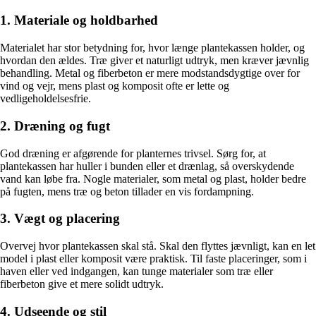
1. Materiale og holdbarhed
Materialet har stor betydning for, hvor længe plantekassen holder, og
hvordan den ældes. Træ giver et naturligt udtryk, men kræver jævnlig
behandling. Metal og fiberbeton er mere modstandsdygtige over for
vind og vejr, mens plast og komposit ofte er lette og
vedligeholdelsesfrie.
2. Dræning og fugt
God dræning er afgørende for planternes trivsel. Sørg for, at
plantekassen har huller i bunden eller et drænlag, så overskydende
vand kan løbe fra. Nogle materialer, som metal og plast, holder bedre
på fugten, mens træ og beton tillader en vis fordampning.
3. Vægt og placering
Overvej hvor plantekassen skal stå. Skal den flyttes jævnligt, kan en let
model i plast eller komposit være praktisk. Til faste placeringer, som i
haven eller ved indgangen, kan tunge materialer som træ eller
fiberbeton give et mere solidt udtryk.
4. Udseende og stil