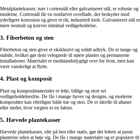
Metalplantekasser, især i cortenstål eller galvaniseret stål, er robuste og
moderne. Cortenstål får en rustfarvet overflade, der beskytter mod
yderligere korrosion og giver et råt, industrielt look. Galvaniseret stål er
mere neutralt og kræver minimal vedligeholdelse.
3. Fiberbeton og sten
Fiberbeton og sten giver et eksklusivt og solidt udtryk. De er tunge og
stabile, hvilket gør dem velegnede til større planter og permanente
installationer. Materialet er modstandsdygtigt over for frost, men kan
være vanskeligt at flytte.
4. Plast og komposit
Plast og kompositmaterialer er lette, billige og stort set
vedligeholdelsesfrie. De fås i mange farver og designs, og moderne
kompositter kan efterligne både træ og sten. De er ideelle til altaner
eller steder, hvor vægten er en faktor.
5. Hævede plantekasser
Hævede plantekasser, ofte på ben eller stativ, gør det lettere at passe
planterne uden at bøje sig. De fås i mange materialer og er populære til