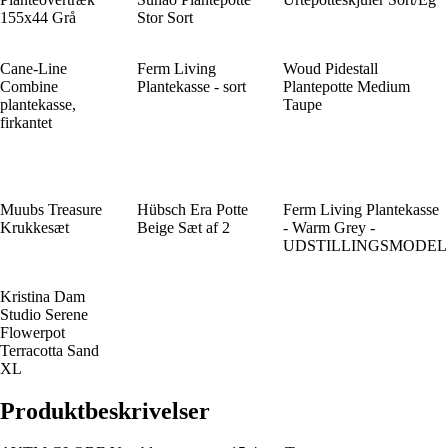
155x44 Grå
Stor Sort
Cane-Line
Ferm Living
Woud Pidestall
Combine
Plantekasse - sort
Plantepotte Medium
plantekasse,
Taupe
firkantet
Muubs Treasure
Hübsch Era Potte
Ferm Living Plantekasse
Krukkesæt
Beige Sæt af 2
- Warm Grey -
UDSTILLINGSMODEL
Kristina Dam
Studio Serene
Flowerpot
Terracotta Sand
XL
Produktbeskrivelser