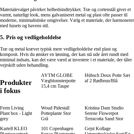
Materialevalget påvirker helhedsindtrykket. Træ og cortenstål giver et
varmt, naturligt look, mens galvaniseret metal og plast ofte passer til
moderne, minimalistiske omgivelser. Vælg et materiale, der harmonerer
med husets og havens stil.
5. Pris og vedligeholdelse
Træ og metal kræver typisk mere vedligeholdelse end plast og
komposit. Hvis du ønsker en løsning, der kan stå ude året rundt med
minimal indsats, kan det være værd at investere i et materiale, der tåler
vejrskift uden behandling.
AYTM GLOBE
Hübsch Deux Potte Sæt
Vægblomsterpotte
af 2 Rødbrun/Blå
Produkter
15,4 cm Taupe
i fokus
Ferm Living
Woud Pidestall
Kristina Dam Studio
Plant box - Light
Potteplante Stor
Serene Flowerpot
grey
Grå
Terracotta Sand Stor
Kartell KLEO
101 Copenhagen
Gejst Kollage
Planteovertræk
Sunao Plantepotte
Urtepotteskjuler Sort/Eg