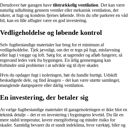
Derudover bør garagen have
tilstrækkelig ventilation
. Det kan være
naturlig udluftning gennem ventiler eller mekanisk ventilation, der
sikrer, at fugt og kondens fjernes løbende. Hvis du ofte parkerer en våd
bil, kan en lille affugter være en god investering.
Vedligeholdelse og løbende kontrol
Selv fugtbestandige materialer har brug for et minimum af
vedligeholdelse. Tjek jævnligt, om der er tegn på fugt, misfarvning
eller lugt i vægge og loft. Sørg for, at tagrender og afløb fungerer, så
regnvand ledes væk fra bygningen. En årlig gennemgang kan
forhindre små problemer i at udvikle sig til dyre skader.
Hvis du opdager fugt i isoleringen, bør du handle hurtigt. Udskift
beskadigede dele, og find årsagen – det kan være utætte samlinger,
manglende dampspærre eller dårlig ventilation.
En investering, der betaler sig
At vælge fugtbestandige materialer til garageisoleringen er ikke blot en
teknisk detalje – det er en investering i bygningens levetid. Du får en
mere stabil temperatur, lavere energiforbrug og mindre risiko for
skader. Samtidig bevarer du et sundt indeklima, hvor værktøj, biler og