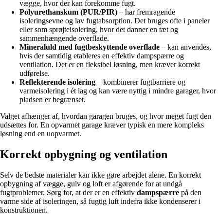
vægge, hvor der kan forekomme fugt.
Polyurethanskum (PUR/PIR)
– har fremragende
isoleringsevne og lav fugtabsorption. Det bruges ofte i paneler
eller som sprøjteisolering, hvor det danner en tæt og
sammenhængende overflade.
Mineraluld med fugtbeskyttende overflade
– kan anvendes,
hvis der samtidig etableres en effektiv dampspærre og
ventilation. Det er en fleksibel løsning, men kræver korrekt
udførelse.
Reflekterende isolering
– kombinerer fugtbarriere og
varmeisolering i ét lag og kan være nyttig i mindre garager, hvor
pladsen er begrænset.
Valget afhænger af, hvordan garagen bruges, og hvor meget fugt den
udsættes for. En opvarmet garage kræver typisk en mere kompleks
løsning end en uopvarmet.
Korrekt opbygning og ventilation
Selv de bedste materialer kan ikke gøre arbejdet alene. En korrekt
opbygning af vægge, gulv og loft er afgørende for at undgå
fugtproblemer. Sørg for, at der er en effektiv
dampspærre
på den
varme side af isoleringen, så fugtig luft indefra ikke kondenserer i
konstruktionen.