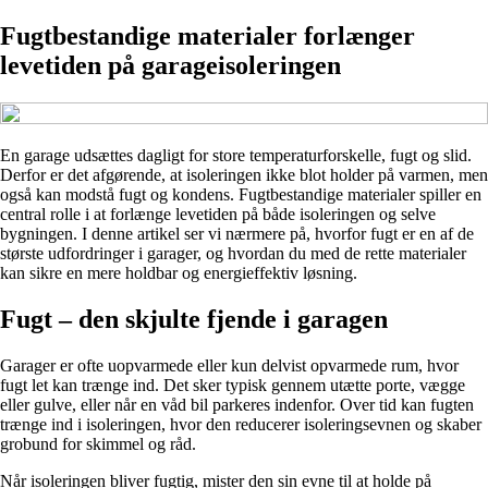
Fugtbestandige materialer forlænger
levetiden på garageisoleringen
En garage udsættes dagligt for store temperaturforskelle, fugt og slid.
Derfor er det afgørende, at isoleringen ikke blot holder på varmen, men
også kan modstå fugt og kondens. Fugtbestandige materialer spiller en
central rolle i at forlænge levetiden på både isoleringen og selve
bygningen. I denne artikel ser vi nærmere på, hvorfor fugt er en af de
største udfordringer i garager, og hvordan du med de rette materialer
kan sikre en mere holdbar og energieffektiv løsning.
Fugt – den skjulte fjende i garagen
Garager er ofte uopvarmede eller kun delvist opvarmede rum, hvor
fugt let kan trænge ind. Det sker typisk gennem utætte porte, vægge
eller gulve, eller når en våd bil parkeres indenfor. Over tid kan fugten
trænge ind i isoleringen, hvor den reducerer isoleringsevnen og skaber
grobund for skimmel og råd.
Når isoleringen bliver fugtig, mister den sin evne til at holde på