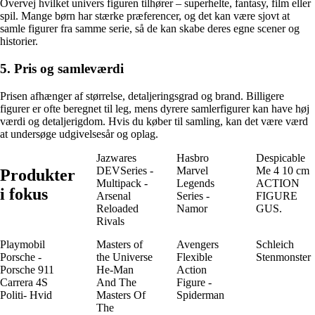
Overvej hvilket univers figuren tilhører – superhelte, fantasy, film eller
spil. Mange børn har stærke præferencer, og det kan være sjovt at
samle figurer fra samme serie, så de kan skabe deres egne scener og
historier.
5. Pris og samleværdi
Prisen afhænger af størrelse, detaljeringsgrad og brand. Billigere
figurer er ofte beregnet til leg, mens dyrere samlerfigurer kan have høj
værdi og detaljerigdom. Hvis du køber til samling, kan det være værd
at undersøge udgivelsesår og oplag.
Jazwares
Hasbro
Despicable
DEVSeries -
Marvel
Me 4 10 cm
Produkter
Multipack -
Legends
ACTION
i fokus
Arsenal
Series -
FIGURE
Reloaded
Namor
GUS.
Rivals
Playmobil
Masters of
Avengers
Schleich
Porsche -
the Universe
Flexible
Stenmonster
Porsche 911
He-Man
Action
Carrera 4S
And The
Figure -
Politi- Hvid
Masters Of
Spiderman
The