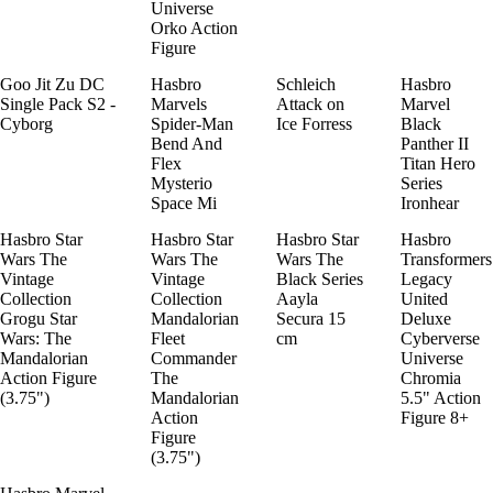
Universe
Orko Action
Figure
Goo Jit Zu DC
Hasbro
Schleich
Hasbro
Single Pack S2 -
Marvels
Attack on
Marvel
Cyborg
Spider-Man
Ice Forress
Black
Bend And
Panther II
Flex
Titan Hero
Mysterio
Series
Space Mi
Ironhear
Hasbro Star
Hasbro Star
Hasbro Star
Hasbro
Wars The
Wars The
Wars The
Transformers
Vintage
Vintage
Black Series
Legacy
Collection
Collection
Aayla
United
Grogu Star
Mandalorian
Secura 15
Deluxe
Wars: The
Fleet
cm
Cyberverse
Mandalorian
Commander
Universe
Action Figure
The
Chromia
(3.75")
Mandalorian
5.5" Action
Action
Figure 8+
Figure
(3.75")