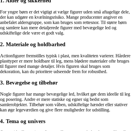
1. Alder og sikkerhed
For yngre børn er det vigtigt at vælge figurer uden små aftagelige dele,
der kan udgøre en kvælningsrisiko. Mange producenter angiver en
anbefalet aldersgruppe, som kan bruges som rettesnor. Til større børn
og samlere kan mere detaljerede figurer med bevægelige led og
udskiftelige dele være et godt valg.
2. Materiale og holdbarhed
Actionfigurer fremstilles typisk i plast, men kvaliteten varierer. Hårdere
plasttyper er mere holdbare til leg, mens blødere materialer ofte bruges
til figurer med mange detaljer. Hvis figuren skal bruges som
dekoration, kan du prioritere udseende frem for robusthed.
3. Bevægelse og tilbehør
Nogle figurer har mange bevægelige led, hvilket gør dem ideelle til leg
og posering. Andre er mere statiske og egner sig bedst som
samlerobjekter. Tilbehør som våben, udskiftelige hænder eller stativer
kan øge legeværdien og give flere muligheder for udstilling.
4. Tema og univers