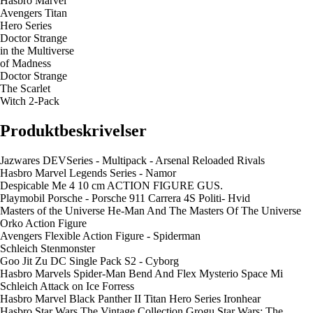
Hasbro Marvel
Avengers Titan
Hero Series
Doctor Strange
in the Multiverse
of Madness
Doctor Strange
The Scarlet
Witch 2-Pack
Produktbeskrivelser
Jazwares DEVSeries - Multipack - Arsenal Reloaded Rivals
Hasbro Marvel Legends Series - Namor
Despicable Me 4 10 cm ACTION FIGURE GUS.
Playmobil Porsche - Porsche 911 Carrera 4S Politi- Hvid
Masters of the Universe He-Man And The Masters Of The Universe
Orko Action Figure
Avengers Flexible Action Figure - Spiderman
Schleich Stenmonster
Goo Jit Zu DC Single Pack S2 - Cyborg
Hasbro Marvels Spider-Man Bend And Flex Mysterio Space Mi
Schleich Attack on Ice Forress
Hasbro Marvel Black Panther II Titan Hero Series Ironhear
Hasbro Star Wars The Vintage Collection Grogu Star Wars: The