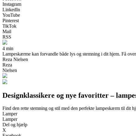
Instagram
LinkedIn
YouTube
Pinterest
TikTok
Mail
RSS
4 min
Lampeskærme kan forvandle både lys og stemning i dit hjem. Få overbli
Reza Nielsen
Reza
Nielsen
Designklassikere og nye favoritter – lam
Find den rette stemning og stil med den perfekte lampeskærm til dit h
Lamper
Lamper
Del og hjælp
X
Facebook