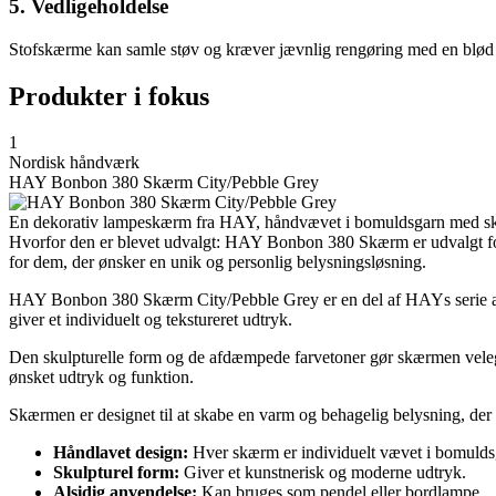
5. Vedligeholdelse
Stofskærme kan samle støv og kræver jævnlig rengøring med en blød børs
Produkter i fokus
1
Nordisk håndværk
HAY Bonbon 380 Skærm City/Pebble Grey
En dekorativ lampeskærm fra HAY, håndvævet i bomuldsgarn med skulp
Hvorfor den er blevet udvalgt: HAY Bonbon 380 Skærm er udvalgt for 
for dem, der ønsker en unik og personlig belysningsløsning.
HAY Bonbon 380 Skærm City/Pebble Grey er en del af HAYs serie af 
giver et individuelt og tekstureret udtryk.
Den skulpturelle form og de afdæmpede farvetoner gør skærmen velegn
ønsket udtryk og funktion.
Skærmen er designet til at skabe en varm og behagelig belysning, der
Håndlavet design:
Hver skærm er individuelt vævet i bomulds
Skulpturel form:
Giver et kunstnerisk og moderne udtryk.
Alsidig anvendelse:
Kan bruges som pendel eller bordlampe.