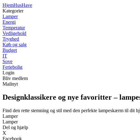
Hjem
HusHave
Kategorier
Lamper
Energi
Temperatur
Vedligehold
Tryghed
Køb og salg
Budget
IT
Sove
Feriebolig
Login
Bliv medlem
Mailnyt
Designklassikere og nye favoritter – lam
Find den rette stemning og stil med den perfekte lampeskærm til dit h
Lamper
Lamper
Del og hjælp
X
Facebook