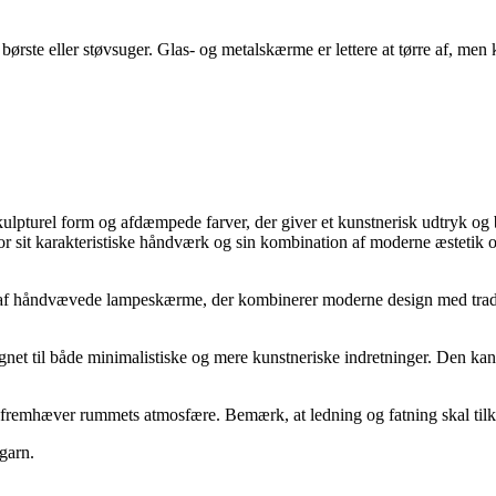
te eller støvsuger. Glas- og metalskærme er lettere at tørre af, men ka
turel form og afdæmpede farver, der giver et kunstnerisk udtryk og 
sit karakteristiske håndværk og sin kombination af moderne æstetik og 
håndvævede lampeskærme, der kombinerer moderne design med traditio
et til både minimalistiske og mere kunstneriske indretninger. Den kan
 fremhæver rummets atmosfære. Bemærk, at ledning og fatning skal tilk
garn.