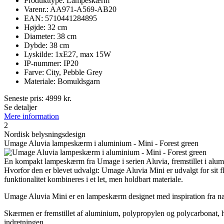
Produkttype: Lampeskærm
Varenr.: AA971-A569-AB20
EAN: 5710441284895
Højde: 32 cm
Diameter: 38 cm
Dybde: 38 cm
Lyskilde: 1xE27, max 15W
IP-nummer: IP20
Farve: City, Pebble Grey
Materiale: Bomuldsgarn
Seneste pris:
4999
kr.
Se detaljer
Mere information
2
Nordisk belysningsdesign
Umage Aluvia lampeskærm i aluminium - Mini - Forest green
En kompakt lampeskærm fra Umage i serien Aluvia, fremstillet i alumi
Hvorfor den er blevet udvalgt: Umage Aluvia Mini er udvalgt for sit f
funktionalitet kombineres i et let, men holdbart materiale.
Umage Aluvia Mini er en lampeskærm designet med inspiration fra natu
Skærmen er fremstillet af aluminium, polypropylen og polycarbonat, hvi
indretningen.