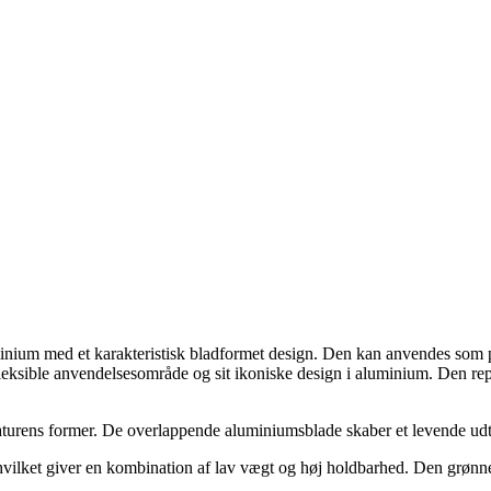
nium med et karakteristisk bladformet design. Den kan anvendes som pen
leksible anvendelsesområde og sit ikoniske design i aluminium. Den rep
rens former. De overlappende aluminiumsblade skaber et levende udtryk,
lket giver en kombination af lav vægt og høj holdbarhed. Den grønne far